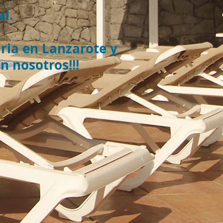
al.
aria en Lanzarote y
 nosotros!!!