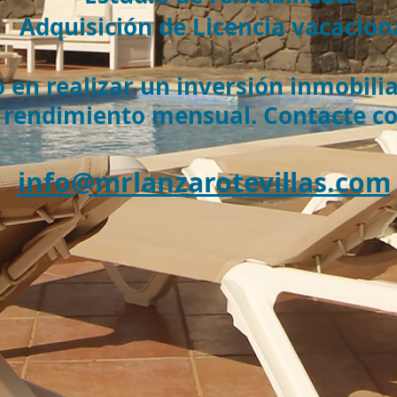
Adquisición de Licencia vacacion
o en realizar un inversión inmobili
 rendimiento mensual. Contacte con
info@mrlanzarotevillas.com