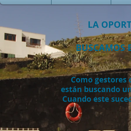
LA OPORT
BUSCAMOS E
Como gestores d
están buscando un
Cuando este suced