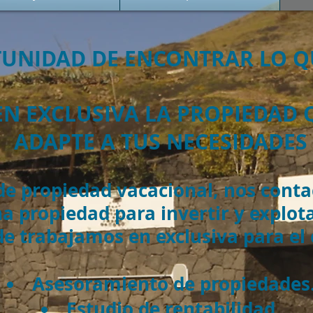
UNIDAD DE ENCONTRAR LO Q
N EXCLUSIVA LA PROPIEDAD 
ADAPTE A TUS NECESIDADES
e propiedad vacacional, nos conta
a propiedad para invertir y explot
e trabajamos en exclusiva para el c
Asesoramiento de propiedades
Estudio de rentabilidad.