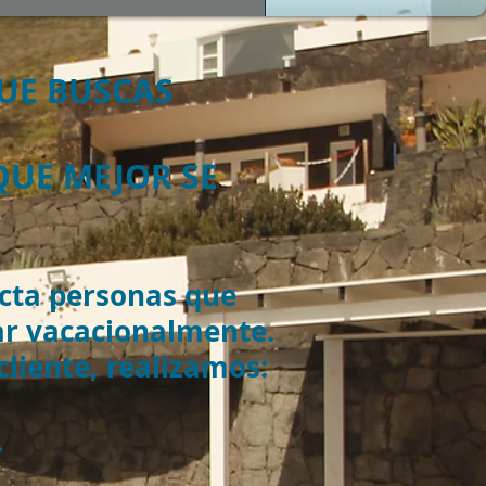
UE BUSCAS
QUE MEJOR SE
cta personas que
ar vacacionalmente.
liente, realizamos:
.